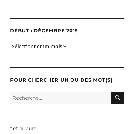
DÉBUT : DÉCEMBRE 2015
début
:
décembre
2015
POUR CHERCHER UN OU DES MOT(S)
RE
Recherche
pour :
:: et ailleurs ::