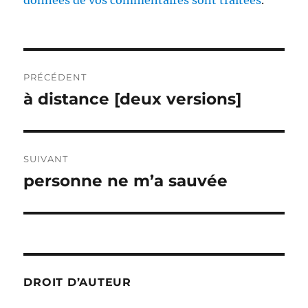
données de vos commentaires sont traitées
.
Navigation
PRÉCÉDENT
de
à distance [deux versions]
Publication
précédente :
l’article
SUIVANT
personne ne m’a sauvée
Publication
suivante :
DROIT D’AUTEUR