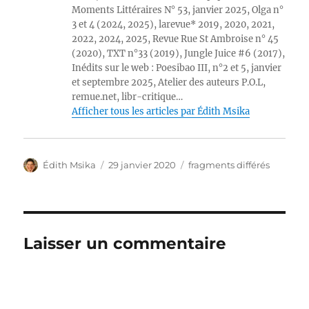
Moments Littéraires N° 53, janvier 2025, Olga n°
3 et 4 (2024, 2025), larevue* 2019, 2020, 2021,
2022, 2024, 2025, Revue Rue St Ambroise n° 45
(2020), TXT n°33 (2019), Jungle Juice #6 (2017),
Inédits sur le web : Poesibao III, n°2 et 5, janvier
et septembre 2025, Atelier des auteurs P.O.L,
remue.net, libr-critique…
Afficher tous les articles par Édith Msika
Auteur
Publié
Catégories
Édith Msika
29 janvier 2020
fragments différés
le
Laisser un commentaire