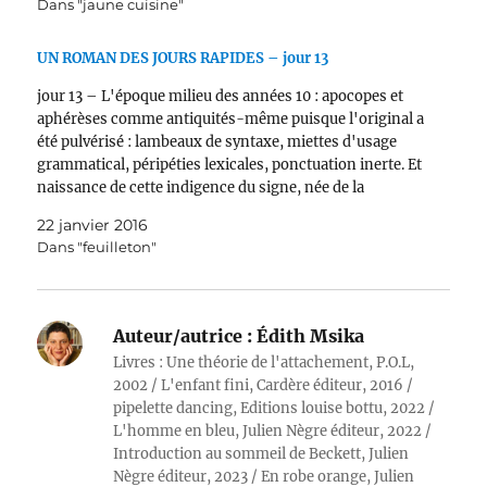
Dans "jaune cuisine"
UN ROMAN DES JOURS RAPIDES – jour 13
jour 13 – L'époque milieu des années 10 : apocopes et
aphérèses comme antiquités-même puisque l'original a
été pulvérisé : lambeaux de syntaxe, miettes d'usage
grammatical, péripéties lexicales, ponctuation inerte. Et
naissance de cette indigence du signe, née de la
rencontre entre des émotions et des intentions
22 janvier 2016
graphiques. VM n'écrivait…
Dans "feuilleton"
Auteur/autrice :
Édith Msika
Livres : Une théorie de l'attachement, P.O.L,
2002 / L'enfant fini, Cardère éditeur, 2016 /
pipelette dancing, Editions louise bottu, 2022 /
L'homme en bleu, Julien Nègre éditeur, 2022 /
Introduction au sommeil de Beckett, Julien
Nègre éditeur, 2023 / En robe orange, Julien