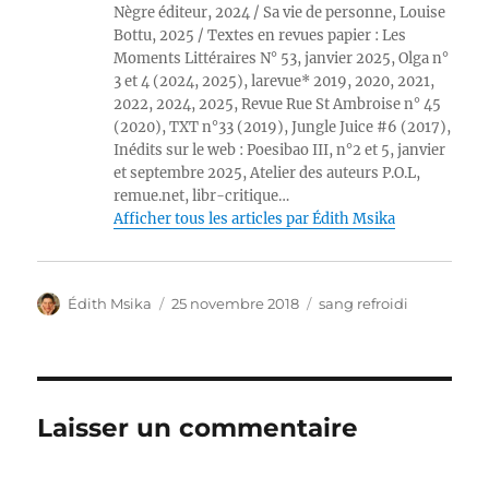
Nègre éditeur, 2024 / Sa vie de personne, Louise
Bottu, 2025 / Textes en revues papier : Les
Moments Littéraires N° 53, janvier 2025, Olga n°
3 et 4 (2024, 2025), larevue* 2019, 2020, 2021,
2022, 2024, 2025, Revue Rue St Ambroise n° 45
(2020), TXT n°33 (2019), Jungle Juice #6 (2017),
Inédits sur le web : Poesibao III, n°2 et 5, janvier
et septembre 2025, Atelier des auteurs P.O.L,
remue.net, libr-critique…
Afficher tous les articles par Édith Msika
Auteur
Publié
Catégories
Édith Msika
25 novembre 2018
sang refroidi
le
Laisser un commentaire