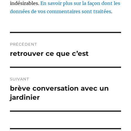
indésirables.
En savoir plus sur la façon dont les
données de vos commentaires sont traitées
.
Navigation
PRÉCÉDENT
de
retrouver ce que c’est
Publication
précédente :
l’article
SUIVANT
brève conversation avec un
Publication
suivante :
jardinier