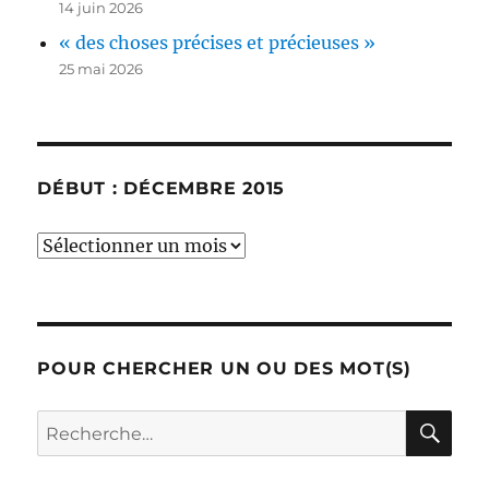
14 juin 2026
« des choses précises et précieuses »
25 mai 2026
DÉBUT : DÉCEMBRE 2015
début
:
décembre
2015
POUR CHERCHER UN OU DES MOT(S)
RE
Recherche
pour :