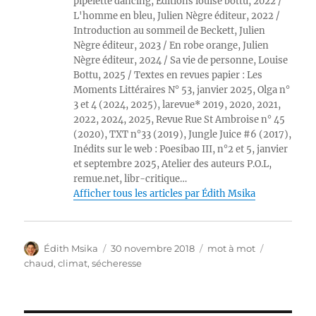
pipelette dancing, Editions louise bottu, 2022 /
L'homme en bleu, Julien Nègre éditeur, 2022 /
Introduction au sommeil de Beckett, Julien
Nègre éditeur, 2023 / En robe orange, Julien
Nègre éditeur, 2024 / Sa vie de personne, Louise
Bottu, 2025 / Textes en revues papier : Les
Moments Littéraires N° 53, janvier 2025, Olga n°
3 et 4 (2024, 2025), larevue* 2019, 2020, 2021,
2022, 2024, 2025, Revue Rue St Ambroise n° 45
(2020), TXT n°33 (2019), Jungle Juice #6 (2017),
Inédits sur le web : Poesibao III, n°2 et 5, janvier
et septembre 2025, Atelier des auteurs P.O.L,
remue.net, libr-critique…
Afficher tous les articles par Édith Msika
Auteur
Publié
Catégories
Étiquettes
Édith Msika
30 novembre 2018
mot à mot
le
chaud
,
climat
,
sécheresse