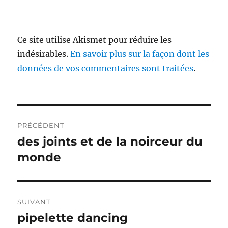
Ce site utilise Akismet pour réduire les
indésirables.
En savoir plus sur la façon dont les
données de vos commentaires sont traitées
.
Navigation
PRÉCÉDENT
de
des joints et de la noirceur du
Publication
précédente :
monde
l’article
SUIVANT
pipelette dancing
Publication