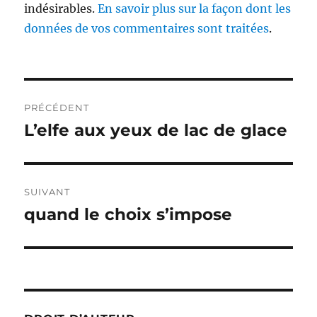
indésirables.
En savoir plus sur la façon dont les
données de vos commentaires sont traitées
.
Navigation
PRÉCÉDENT
de
L’elfe aux yeux de lac de glace
Publication
précédente :
l’article
SUIVANT
quand le choix s’impose
Publication
suivante :