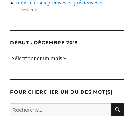
« des choses précises et précieuses »
25 mai 2026
DÉBUT : DÉCEMBRE 2015
début
:
décembre
2015
POUR CHERCHER UN OU DES MOT(S)
RE
Recherche
pour :