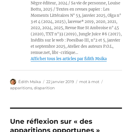
Nègre éditeur, 2024 / Sa vie de personne, Louise
Bottu, 2025 / Textes en revues papier : Les
Moments Littéraires N° 53, janvier 2025, Olga n°
3 et 4 (2024, 2025), larevue* 2019, 2020, 2021,
2022, 2024, 2025, Revue Rue St Ambroise n° 45
(2020), TXT n°33 (2019), Jungle Juice #6 (2017),
Inédits sur le web : Poesibao III, n°2 et 5, janvier
et septembre 2025, Atelier des auteurs P.O.L,
remue.net, libr-critique…
Afficher tous les articles par Édith Msika
Auteur
Publié
Catégories
Étiquettes
Édith Msika
22 janvier 2019
mot à mot
le
apparitions
,
disparition
Une réflexion sur « des
apparitions opportunes »