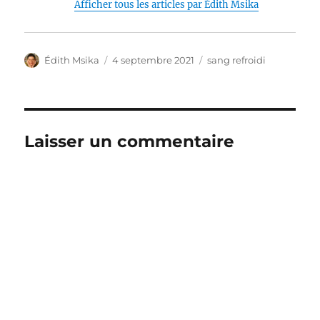
Afficher tous les articles par Édith Msika
Auteur
Publié
Catégories
Édith Msika
4 septembre 2021
sang refroidi
le
Laisser un commentaire