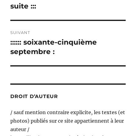
précédente :
suite :::
l’article
SUIVANT
:::::: soixante-cinquième
Publication
suivante :
septembre :
DROIT D’AUTEUR
/ sauf mention contraire explicite, les textes (et
photos) publiés sur ce site appartiennent à leur
auteur /