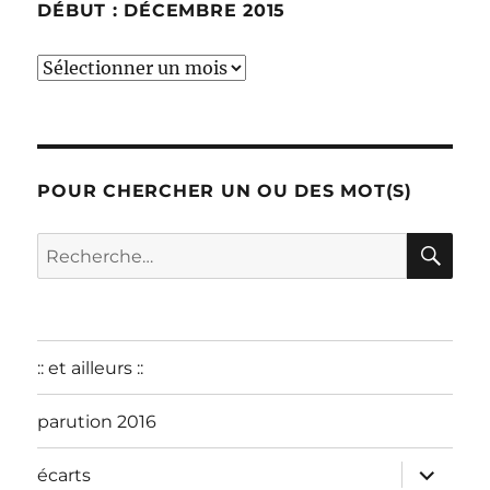
DÉBUT : DÉCEMBRE 2015
début
:
décembre
2015
POUR CHERCHER UN OU DES MOT(S)
RE
Recherche
pour :
:: et ailleurs ::
parution 2016
ouvrir
écarts
le