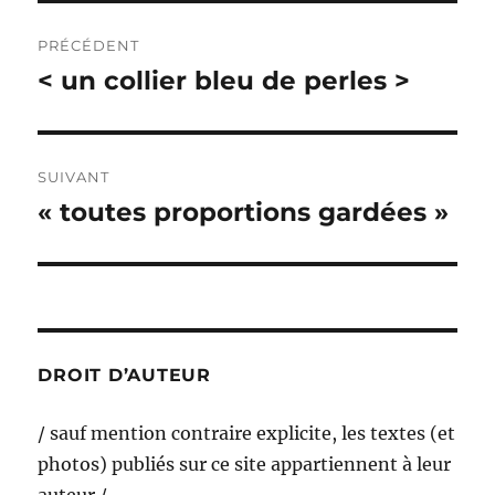
Navigation
PRÉCÉDENT
de
< un collier bleu de perles >
Publication
précédente :
l’article
SUIVANT
« toutes proportions gardées »
Publication
suivante :
DROIT D’AUTEUR
/ sauf mention contraire explicite, les textes (et
photos) publiés sur ce site appartiennent à leur