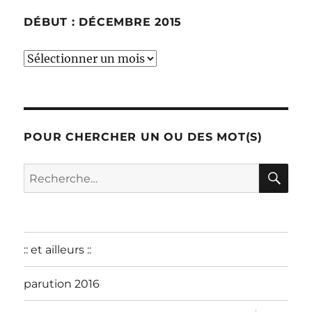
DÉBUT : DÉCEMBRE 2015
début
:
décembre
2015
POUR CHERCHER UN OU DES MOT(S)
RE
Recherche
pour :
:: et ailleurs ::
parution 2016