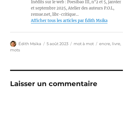
Inédits sur le web : Poesibao III, n°2 et 5, janvier
et septembre 2025, Atelier des auteurs P.O.L,
remue.net, libr-critique…
Afficher tous les articles par Édith Msika
Auteur
Publié
Catégories
Étiquettes
Édith Msika
5 août 2023
mot à mot
encre
,
livre
,
le
mots
Laisser un commentaire