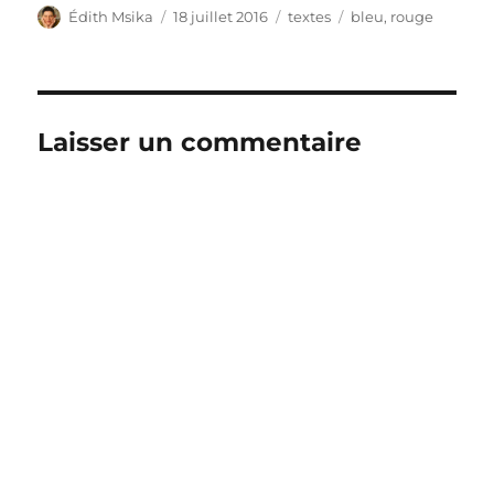
Auteur
Publié
Catégories
Étiquettes
Édith Msika
18 juillet 2016
textes
bleu
,
rouge
le
Laisser un commentaire