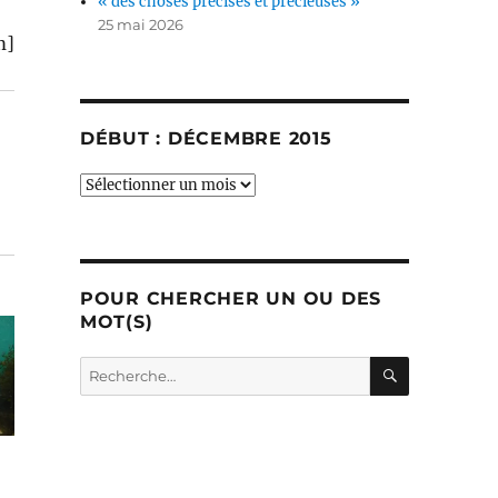
« des choses précises et précieuses »
25 mai 2026
m]
DÉBUT : DÉCEMBRE 2015
début
:
décembre
2015
POUR CHERCHER UN OU DES
MOT(S)
RECHERC
Recherche
pour :