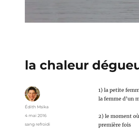
la chaleur dégueu
1) la petite femm
la femme d’un mo
Auteur
Édith Msika
Publié
4 mai 2016
2) le moment où u
le
Catégories
sang refroidi
première fois