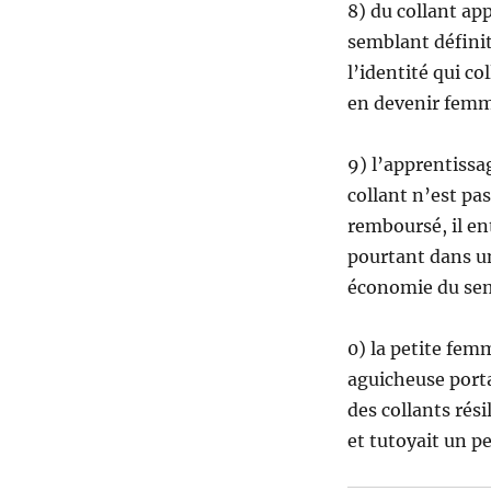
8) du collant ap
semblant définiti
l’identité qui coll
en devenir fem
9) l’apprentissa
collant n’est pas
remboursé, il en
pourtant dans u
économie du se
0) la petite fem
aguicheuse porta
des collants rés
et tutoyait un p