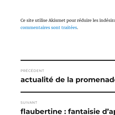
Ce site utilise Akismet pour réduire les indésir
commentaires sont traitées
.
Navigation
PRÉCÉDENT
de
actualité de la promenad
Publication
précédente :
l’article
SUIVANT
flaubertine : fantaisie d’
Publication