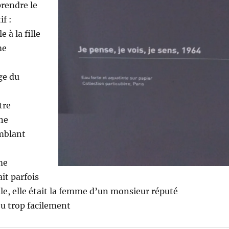
prendre le
f :
e à la fille
me
ge du
tre
ne
mblant
me
it parfois
ille, elle était la femme d’un monsieur réputé
eu trop facilement