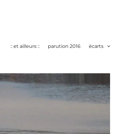
:: et ailleurs ::
parution 2016
écarts