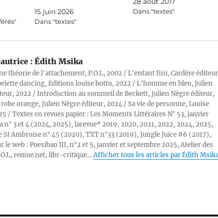
28 août 2017
15 juin 2026
Dans "textes"
férés"
Dans "textes"
autrice :
Édith Msika
ne théorie de l'attachement, P.O.L, 2002 / L'enfant fini, Cardère éditeur
pelette dancing, Editions louise bottu, 2022 / L'homme en bleu, Julien
teur, 2022 / Introduction au sommeil de Beckett, Julien Nègre éditeur,
 robe orange, Julien Nègre éditeur, 2024 / Sa vie de personne, Louise
25 / Textes en revues papier : Les Moments Littéraires N° 53, janvier
a n° 3 et 4 (2024, 2025), larevue* 2019, 2020, 2021, 2022, 2024, 2025,
 St Ambroise n° 45 (2020), TXT n°33 (2019), Jungle Juice #6 (2017),
r le web : Poesibao III, n°2 et 5, janvier et septembre 2025, Atelier des
.O.L, remue.net, libr-critique…
Afficher tous les articles par Édith Msik