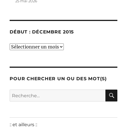
25 mai 2026
DÉBUT : DÉCEMBRE 2015
début
:
décembre
2015
POUR CHERCHER UN OU DES MOT(S)
RE
Recherche
pour :
:: et ailleurs ::