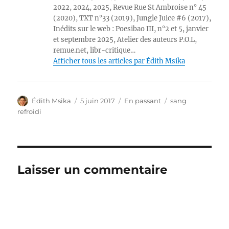
2022, 2024, 2025, Revue Rue St Ambroise n° 45
(2020), TXT n°33 (2019), Jungle Juice #6 (2017),
Inédits sur le web : Poesibao III, n°2 et 5, janvier
et septembre 2025, Atelier des auteurs P.O.L,
remue.net, libr-critique…
Afficher tous les articles par Édith Msika
Auteur
Publié
Format
Catégories
Édith Msika
5 juin 2017
En passant
sang
le
refroidi
Laisser un commentaire