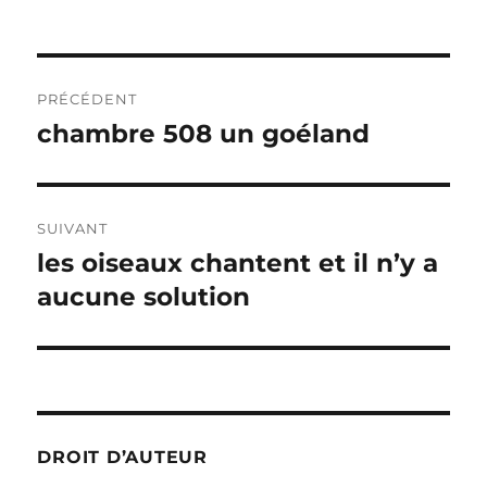
Navigation
PRÉCÉDENT
de
chambre 508 un goéland
Publication
précédente :
l’article
SUIVANT
les oiseaux chantent et il n’y a
Publication
suivante :
aucune solution
DROIT D’AUTEUR