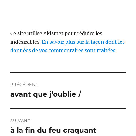
Ce site utilise Akismet pour réduire les
indésirables.
En savoir plus sur la façon dont les
données de vos commentaires sont traitées
.
Navigation
PRÉCÉDENT
de
avant que j’oublie /
Publication
précédente :
l’article
SUIVANT
à la fin du feu craquant
Publication