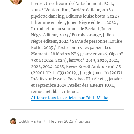
Livres : Une théorie de l'attachement, P.O.L,
2002 / L'enfant fini, Cardère éditeur, 2016 /
pipelette dancing, Editions louise bottu, 2022 /
L'homme en bleu, Julien Nègre éditeur, 2022 /
Introduction au sommeil de Beckett, Julien
Nègre éditeur, 2023 / En robe orange, Julien
Nègre éditeur, 2024 / Sa vie de personne, Louise
Bottu, 2025 / Textes en revues papier : Les
Moments Littéraires N° 53, janvier 2025, Olga n°
3 et 4 (2024, 2025), larevue* 2019, 2020, 2021,
2022, 2024, 2025, Revue Rue St Ambroise n° 45
(2020), TXT n°33 (2019), Jungle Juice #6 (2017),
Inédits sur le web : Poesibao III, n°2 et 5, janvier
et septembre 2025, Atelier des auteurs P.O.L,
remue.net, libr-critique…
Afficher tous les articles par Édith Msika
Auteur
Publié
Catégories
Édith Msika
11 février 2025
textes
le