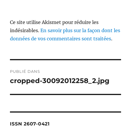
Ce site utilise Akismet pour réduire les
indésirables.
En savoir plus sur la façon dont les
données de vos commentaires sont traitées
.
Navigation
PUBLIÉ DANS
de
cropped-30092012258_2.jpg
l’article
ISSN 2607-0421