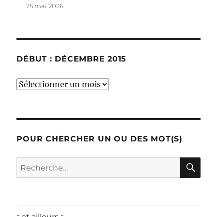
25 mai 2026
DÉBUT : DÉCEMBRE 2015
début
:
décembre
2015
POUR CHERCHER UN OU DES MOT(S)
RE
Recherche
pour :
:: et ailleurs ::