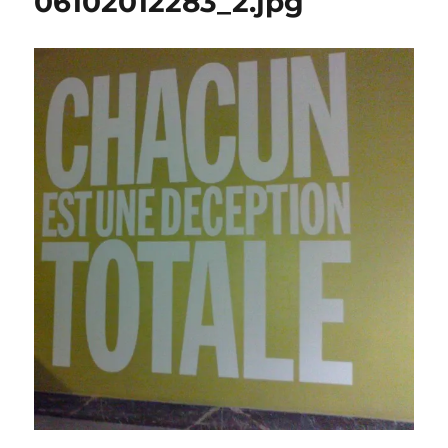
06102012283_2.jpg