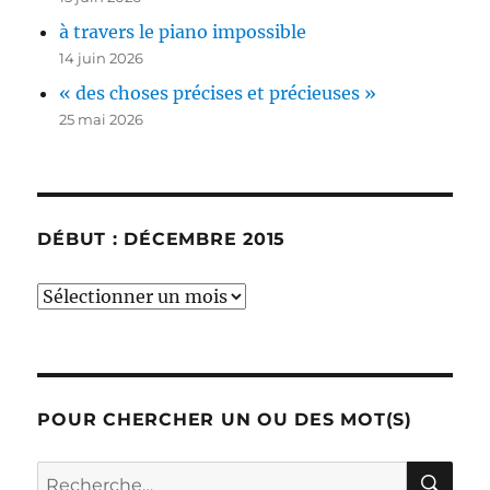
à travers le piano impossible
14 juin 2026
« des choses précises et précieuses »
25 mai 2026
DÉBUT : DÉCEMBRE 2015
début
:
décembre
2015
POUR CHERCHER UN OU DES MOT(S)
RE
Recherche