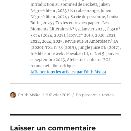
Introduction au sommeil de Beckett, Julien
Nègre éditeur, 2023 / En robe orange, Julien
Nègre éditeur, 2024 / Sa vie de personne, Louise
Bottu, 2025 / Textes en revues papier : Les
Moments Littéraires N° 53, janvier 2025, Olga n°
3 et 4 (2024, 2025), larevue* 2019, 2020, 2021,
2022, 2024, 2025, Revue Rue St Ambroise n° 45
(2020), TXT n°33 (2019), Jungle Juice #6 (2017),
Inédits sur le web : Poesibao III, n°2 et 5, janvier
et septembre 2025, Atelier des auteurs P.O.L,
remue.net, libr-critique…
Afficher tous les articles par Édith Msika
Auteur
Publié
Format
Catégories
Édith Msika
9 février 2019
En passant
textes
le
Laisser un commentaire