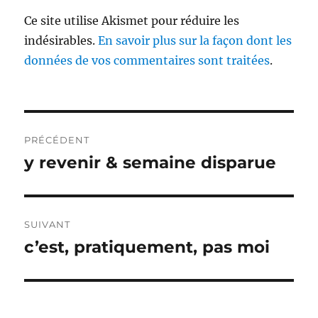
Ce site utilise Akismet pour réduire les
indésirables.
En savoir plus sur la façon dont les
données de vos commentaires sont traitées
.
Navigation
PRÉCÉDENT
de
y revenir & semaine disparue
Publication
précédente :
l’article
SUIVANT
c’est, pratiquement, pas moi
Publication
suivante :