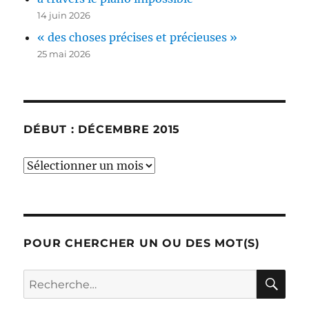
14 juin 2026
« des choses précises et précieuses »
25 mai 2026
DÉBUT : DÉCEMBRE 2015
début
:
décembre
2015
POUR CHERCHER UN OU DES MOT(S)
RE
Recherche
pour :