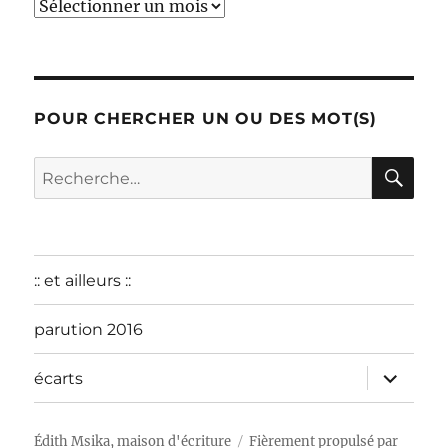
début
:
décembre
2015
POUR CHERCHER UN OU DES MOT(S)
RE
Recherche
pour :
:: et ailleurs ::
parution 2016
ouvrir
écarts
le
sous-
menu
Édith Msika, maison d'écriture
Fièrement propulsé par