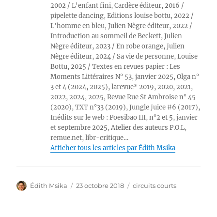
2002 / L'enfant fini, Cardère éditeur, 2016 /
pipelette dancing, Editions louise bottu, 2022 /
L'homme en bleu, Julien Nègre éditeur, 2022 /
Introduction au sommeil de Beckett, Julien
Nègre éditeur, 2023 / En robe orange, Julien
Nègre éditeur, 2024 / Sa vie de personne, Louise
Bottu, 2025 / Textes en revues papier : Les
Moments Littéraires N° 53, janvier 2025, Olga n°
3 et 4 (2024, 2025), larevue* 2019, 2020, 2021,
2022, 2024, 2025, Revue Rue St Ambroise n° 45
(2020), TXT n°33 (2019), Jungle Juice #6 (2017),
Inédits sur le web : Poesibao III, n°2 et 5, janvier
et septembre 2025, Atelier des auteurs P.O.L,
remue.net, libr-critique…
Afficher tous les articles par Édith Msika
Auteur
Publié
Catégories
Édith Msika
23 octobre 2018
circuits courts
le