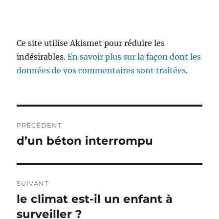
Ce site utilise Akismet pour réduire les
indésirables.
En savoir plus sur la façon dont les
données de vos commentaires sont traitées
.
Navigation
PRÉCÉDENT
de
d’un béton interrompu
Publication
précédente :
l’article
SUIVANT
le climat est-il un enfant à
Publication
suivante :
surveiller ?