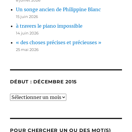
8 juillet 2026
Un songe ancien de Philippine Blanc
15 juin 2026
à travers le piano impossible
14 juin 2026
« des choses précises et précieuses »
25 mai 2026
DÉBUT : DÉCEMBRE 2015
début
:
décembre
2015
POUR CHERCHER UN OU DES MOT(S)