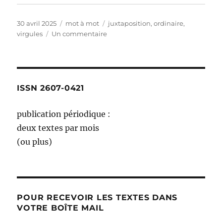
Publié
Catégories
Étiquettes
30 avril 2025
mot à mot
juxtaposition
,
ordinaire
,
le
sur
virgules
Un commentaire
juxtaposition
à
l’ordinaire
(esquisse)
ISSN 2607-0421
publication périodique :
deux textes par mois
(ou plus)
POUR RECEVOIR LES TEXTES DANS
VOTRE BOÎTE MAIL