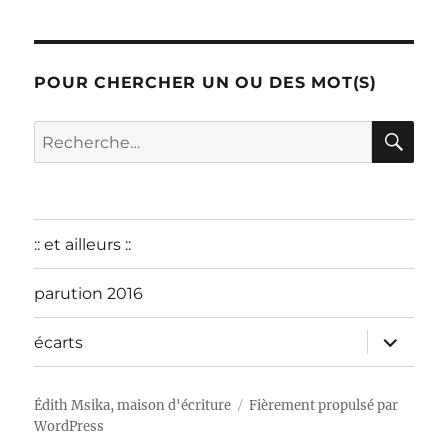
décembre
2015
POUR CHERCHER UN OU DES MOT(S)
RE
Recherche
pour :
:: et ailleurs ::
parution 2016
ouvrir
écarts
le
sous-
menu
Édith Msika, maison d'écriture
Fièrement propulsé par
WordPress