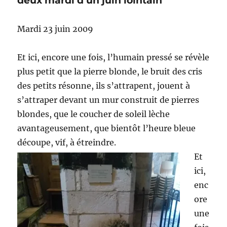
deux mardi d’un juin lointain
Mardi 23 juin 2009
Et ici, encore une fois, l’humain pressé se révèle
plus petit que la pierre blonde, le bruit des cris
des petits résonne, ils s’attrapent, jouent à
s’attraper devant un mur construit de pierres
blondes, que le coucher de soleil lèche
avantageusement, que bientôt l’heure bleue
découpe, vif, à étreindre.
Et
ici,
enc
ore
une