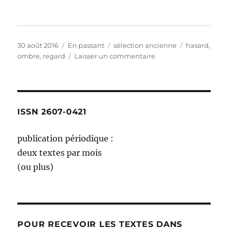
Publié
Format
Catégories
Étiquettes
30 août 2016
En passant
sélection ancienne
hasard
,
le
sur
ombre
,
regard
Laisser un commentaire
deux
mardi
d’un
juin
lointain
ISSN 2607-0421
publication périodique :
deux textes par mois
(ou plus)
POUR RECEVOIR LES TEXTES DANS