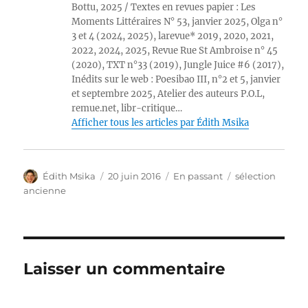
Bottu, 2025 / Textes en revues papier : Les
Moments Littéraires N° 53, janvier 2025, Olga n°
3 et 4 (2024, 2025), larevue* 2019, 2020, 2021,
2022, 2024, 2025, Revue Rue St Ambroise n° 45
(2020), TXT n°33 (2019), Jungle Juice #6 (2017),
Inédits sur le web : Poesibao III, n°2 et 5, janvier
et septembre 2025, Atelier des auteurs P.O.L,
remue.net, libr-critique…
Afficher tous les articles par Édith Msika
Auteur
Publié
Format
Catégories
Édith Msika
20 juin 2016
En passant
sélection
le
ancienne
Laisser un commentaire