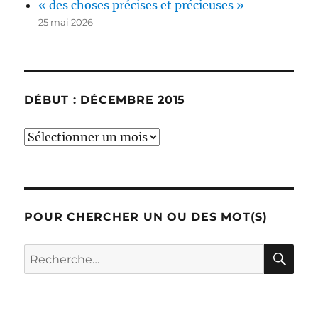
« des choses précises et précieuses »
25 mai 2026
DÉBUT : DÉCEMBRE 2015
début
:
décembre
2015
POUR CHERCHER UN OU DES MOT(S)
RE
Recherche
pour :