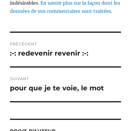
indésirables.
En savoir plus sur la façon dont les
données de vos commentaires sont traitées
.
Navigation
PRÉCÉDENT
de
:-: redevenir revenir :-:
Publication
précédente :
l’article
SUIVANT
pour que je te voie, le mot
Publication
suivante :