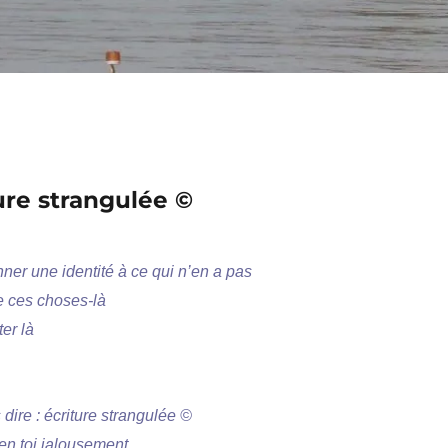
ture strangulée ©
ner une identité à ce qui n’en a pas
e ces choses-là
er là
dire : écriture strangulée ©
en toi jalousement