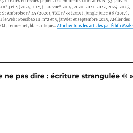
25 / Textes en revues papier : Les Moments Littéraires N° 53, janvier
a n° 3 et 4 (2024, 2025), larevue* 2019, 2020, 2021, 2022, 2024, 2025,
 St Ambroise n° 45 (2020), TXT n°33 (2019), Jungle Juice #6 (2017),
r le web : Poesibao III, n°2 et 5, janvier et septembre 2025, Atelier des
.O.L, remue.net, libr-critique…
Afficher tous les articles par Édith Msik
 ne pas dire : écriture strangulée © 