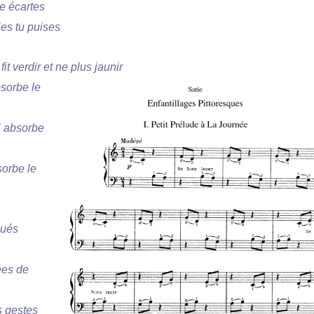
re écartes
ies tu puises
fit verdir et ne plus jaunir
sorbe le
i absorbe
sorbe le
gués
ées de
s gestes