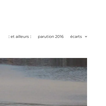
:: et ailleurs ::
parution 2016
écarts