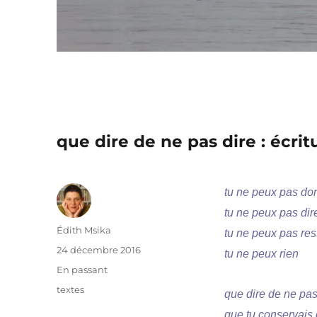
que dire de ne pas dire : écri
tu ne peux pas don
tu ne peux pas dir
Auteur
Édith Msika
tu ne peux pas rest
Publié
24 décembre 2016
tu ne peux rien
le
Format
En passant
Catégories
textes
que dire de ne pas 
que tu conservais 