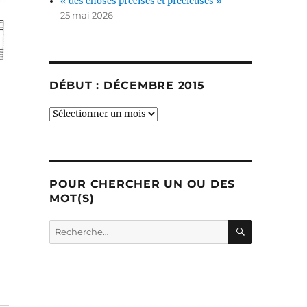
« des choses précises et précieuses »
25 mai 2026
DÉBUT : DÉCEMBRE 2015
début
:
décembre
2015
POUR CHERCHER UN OU DES
MOT(S)
RECHERC
Recherche
pour :