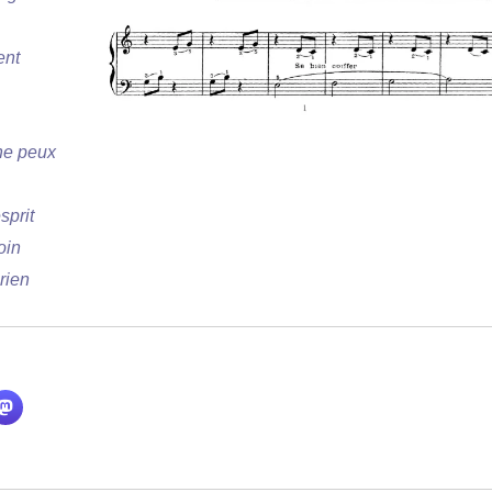
ent
ne peux
sprit
oin
rien