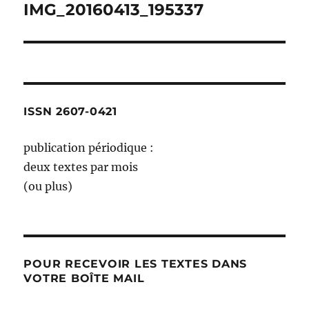
de
IMG_20160413_195337
l’article
ISSN 2607-0421
publication périodique :
deux textes par mois
(ou plus)
POUR RECEVOIR LES TEXTES DANS
VOTRE BOÎTE MAIL