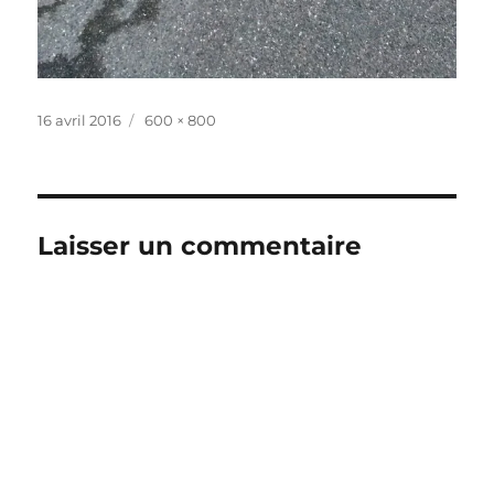
Publié
Taille
16 avril 2016
600 × 800
le
réelle
Laisser un commentaire