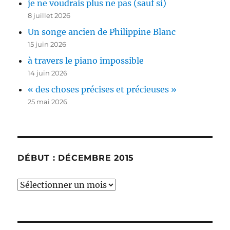
je ne voudrais plus ne pas (sauf si)
8 juillet 2026
Un songe ancien de Philippine Blanc
15 juin 2026
à travers le piano impossible
14 juin 2026
« des choses précises et précieuses »
25 mai 2026
DÉBUT : DÉCEMBRE 2015
début
:
décembre
2015