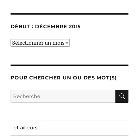
DÉBUT : DÉCEMBRE 2015
début
:
décembre
2015
POUR CHERCHER UN OU DES MOT(S)
RE
Recherche
pour :
:: et ailleurs ::