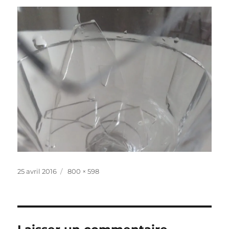
Publié
Taille
25 avril 2016
800 × 598
le
réelle