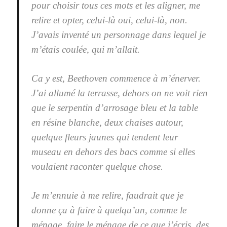
pour choisir tous ces mots et les aligner, me
relire et opter, celui-là oui, celui-là, non.
J’avais inventé un personnage dans lequel je
m’étais coulée, qui m’allait.
Ca y est, Beethoven commence à m’énerver.
J’ai allumé la terrasse, dehors on ne voit rien
que le serpentin d’arrosage bleu et la table
en résine blanche, deux chaises autour,
quelque fleurs jaunes qui tendent leur
museau en dehors des bacs comme si elles
voulaient raconter quelque chose.
Je m’ennuie à me relire, faudrait que je
donne ça à faire à quelqu’un, comme le
ménage, faire le ménage de ce que j’écris, des