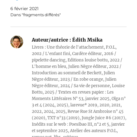
6 février 2021
Dans "fragments différés"
Auteur/autrice :
Édith Msika
Livres : Une théorie de l'attachement, P.O.L,
2002 / L'enfant fini, Cardère éditeur, 2016 /
pipelette dancing, Editions louise bottu, 2022 /
L'homme en bleu, Julien Nègre éditeur, 2022 /
Introduction au sommeil de Beckett, Julien
Nègre éditeur, 2023 / En robe orange, Julien
Nègre éditeur, 2024 / Sa vie de personne, Louise
Bottu, 2025 / Textes en revues papier : Les
Moments Littéraires N° 53, janvier 2025, Olga n°
3 et 4 (2024, 2025), larevue* 2019, 2020, 2021,
2022, 2024, 2025, Revue Rue St Ambroise n° 45
(2020), TXT n°33 (2019), Jungle Juice #6 (2017),
Inédits sur le web : Poesibao III, n°2 et 5, janvier
et septembre 2025, Atelier des auteurs P.O.L,