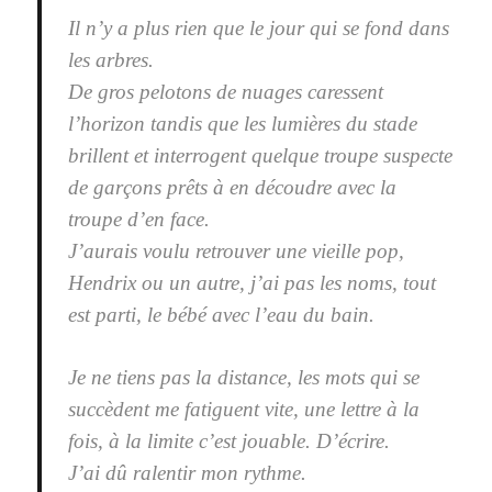
Il n’y a plus rien que le jour qui se fond dans
les arbres.
De gros pelotons de nuages caressent
l’horizon tandis que les lumières du stade
brillent et interrogent quelque troupe suspecte
de garçons prêts à en découdre avec la
troupe d’en face.
J’aurais voulu retrouver une vieille pop,
Hendrix ou un autre, j’ai pas les noms, tout
est parti, le bébé avec l’eau du bain.
Je ne tiens pas la distance, les mots qui se
succèdent me fatiguent vite, une lettre à la
fois, à la limite c’est jouable. D’écrire.
J’ai dû ralentir mon rythme.