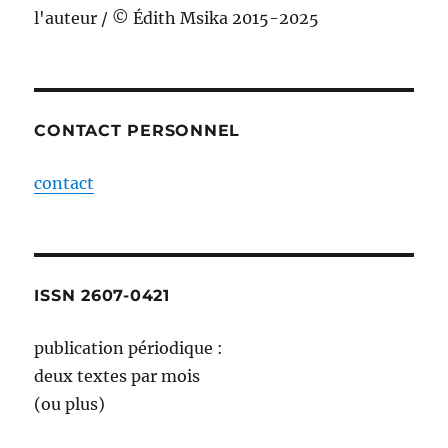
l'auteur / © Édith Msika 2015-2025
CONTACT PERSONNEL
contact
ISSN 2607-0421
publication périodique :
deux textes par mois
(ou plus)