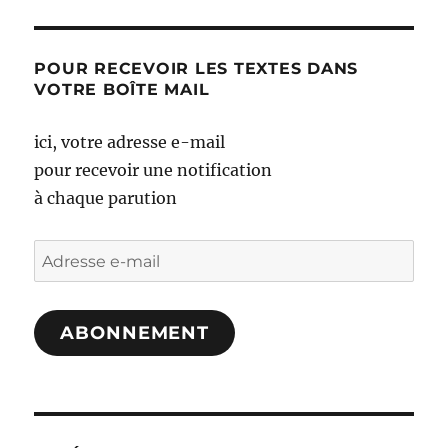
POUR RECEVOIR LES TEXTES DANS
VOTRE BOÎTE MAIL
ici, votre adresse e-mail
pour recevoir une notification
à chaque parution
Adresse
e-
mail
ABONNEMENT