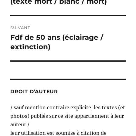
(texte mort / blanc / mort)
Publication
précédente :
l’article
SUIVANT
Fdf de 50 ans (éclairage /
Publication
suivante :
extinction)
DROIT D’AUTEUR
/ sauf mention contraire explicite, les textes (et
photos) publiés sur ce site appartiennent à leur
auteur /
leur utilisation est soumise à citation de