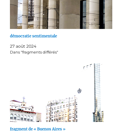
démocratie sentimentale
27 août 2024
Dans "fragments différés"
fragment de « Buenos Aires »