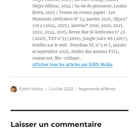
Nègre éditeur, 2024 / Sa vie de personne, Louise
Bottu, 2025 / Textes en revues papier : Les
Moments Littéraires N° 53, janvier 2025, Olga n°
3 et 4 (2024, 2025), larevue* 2019, 2020, 2021,
2022, 2024, 2025, Revue Rue St Ambroise n° 45
(2020), TXT n°33 (2019), Jungle Juice #6 (2017),
Inédits sur le web : Poesibao III, n°2 et 5, janvier
et septembre 2025, Atelier des auteurs P.O.L,
remue.net, libr-critique…
Afficher tous les articles par Édith Msika
Auteur
Publié
Catégories
Édith Msika
1 juillet 2022
fragments différés
le
Laisser un commentaire