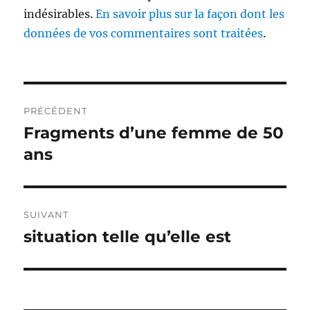
indésirables.
En savoir plus sur la façon dont les
données de vos commentaires sont traitées
.
Navigation
PRÉCÉDENT
de
Fragments d’une femme de 50
Publication
précédente :
ans
l’article
SUIVANT
situation telle qu’elle est
Publication
suivante :