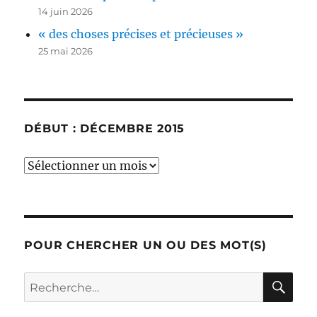
14 juin 2026
« des choses précises et précieuses »
25 mai 2026
DÉBUT : DÉCEMBRE 2015
début
:
décembre
2015
POUR CHERCHER UN OU DES MOT(S)
RE
Recherche
pour :