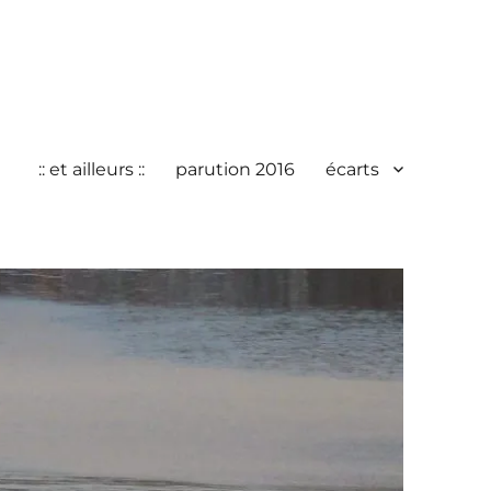
:: et ailleurs ::
parution 2016
écarts