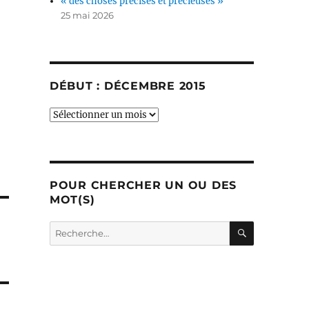
« des choses précises et précieuses »
25 mai 2026
DÉBUT : DÉCEMBRE 2015
début
:
décembre
2015
POUR CHERCHER UN OU DES
MOT(S)
RECHERC
Recherche
pour :