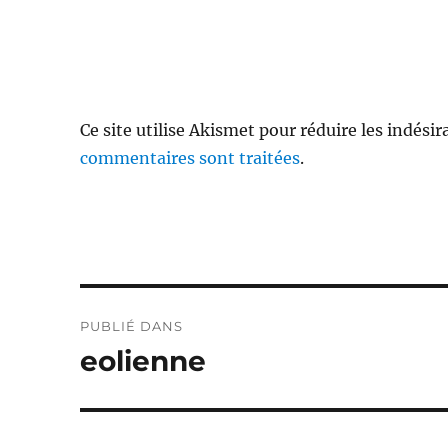
Ce site utilise Akismet pour réduire les indésir
commentaires sont traitées
.
Navigation
PUBLIÉ DANS
de
eolienne
l’article