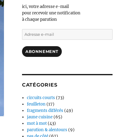
ici, votre adresse e-mail
pour recevoir une notification
à chaque parution
Adresse
e-
mail
ABONNEMENT
CATÉGORIES
circuits courts
(73)
feuilleton
(17)
fragments différés
(49)
jaune cuisine
(65)
mot à mot
(43)
parution & alentours
(9)
pas de côté
(67)