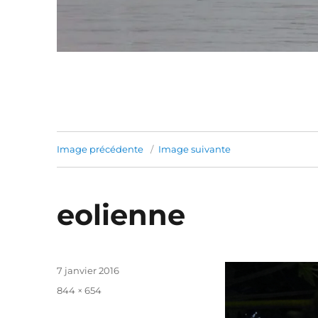
Image précédente
Image suivante
eolienne
Publié
7 janvier 2016
le
Taille
844 × 654
réelle