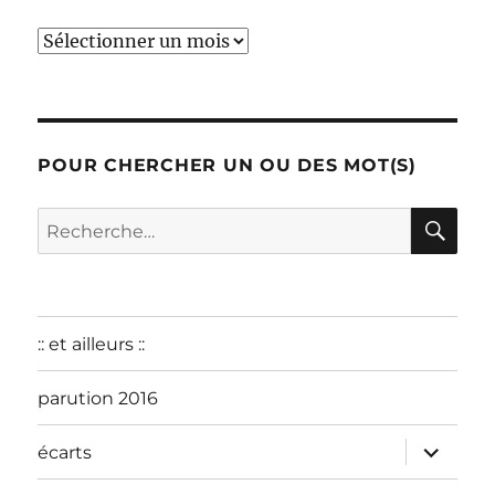
début
:
décembre
2015
POUR CHERCHER UN OU DES MOT(S)
RE
Recherche
pour :
:: et ailleurs ::
parution 2016
ouvrir
écarts
le
sous-