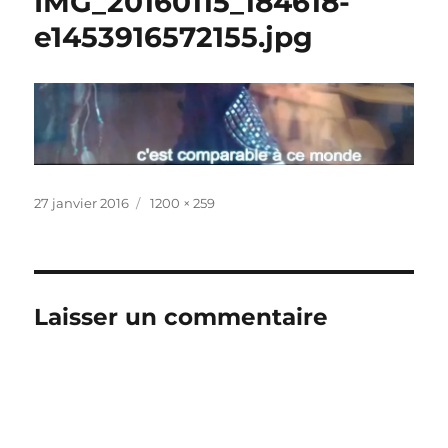
IMG_20160115_184618-
e1453916572155.jpg
Publié
Taille
27 janvier 2016
1200 × 259
le
réelle
Laisser un commentaire