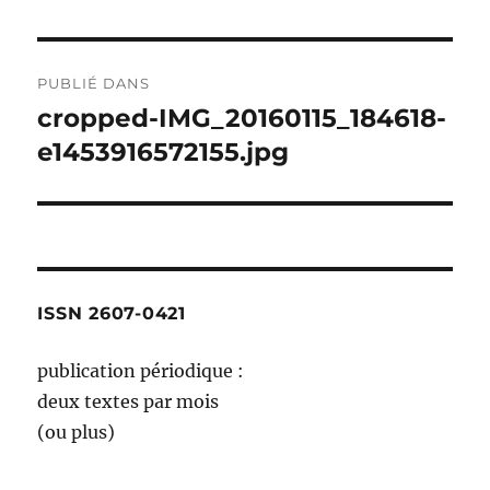
Navigation
PUBLIÉ DANS
de
cropped-IMG_20160115_184618-
e1453916572155.jpg
l’article
ISSN 2607-0421
publication périodique :
deux textes par mois
(ou plus)