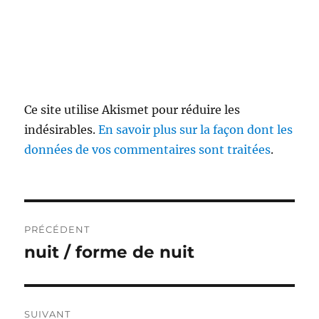
Ce site utilise Akismet pour réduire les
indésirables.
En savoir plus sur la façon dont les
données de vos commentaires sont traitées
.
Navigation
PRÉCÉDENT
de
nuit / forme de nuit
Publication
précédente :
l’article
SUIVANT