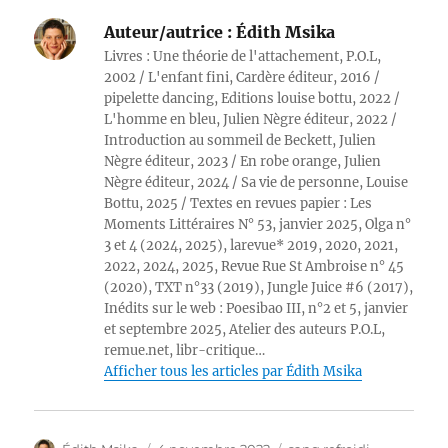
Auteur/autrice :
Édith Msika
Livres : Une théorie de l'attachement, P.O.L,
2002 / L'enfant fini, Cardère éditeur, 2016 /
pipelette dancing, Editions louise bottu, 2022 /
L'homme en bleu, Julien Nègre éditeur, 2022 /
Introduction au sommeil de Beckett, Julien
Nègre éditeur, 2023 / En robe orange, Julien
Nègre éditeur, 2024 / Sa vie de personne, Louise
Bottu, 2025 / Textes en revues papier : Les
Moments Littéraires N° 53, janvier 2025, Olga n°
3 et 4 (2024, 2025), larevue* 2019, 2020, 2021,
2022, 2024, 2025, Revue Rue St Ambroise n° 45
(2020), TXT n°33 (2019), Jungle Juice #6 (2017),
Inédits sur le web : Poesibao III, n°2 et 5, janvier
et septembre 2025, Atelier des auteurs P.O.L,
remue.net, libr-critique…
Afficher tous les articles par Édith Msika
Auteur
Publié
Catégories