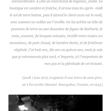
extraordinaire. À côté un marchand de légumes, arabe. Sa
boutique est sombre et fraîche, il arrose tous les après-midi
le sol de terre battue, puis il attend le client assis sur le seuil,
avec souvent un oeillet sur l’oreille. On lui achète un kilo de
pommes de terre ou une douzaine de figues de Barbarie. Je
reste, souvent, de longues minutes, tiraillé entre toutes ces
sensations, de pain chaud, de lumière dorée, et de fraîcheur
végétale. J’ai huit ans, dix ans ou quinze ans, mais je sais
que je retrouverais plus tard, n’importe, ici l’empreinte de
mes pas et la plénitude de cet instant.
[jeudi 7 juin 1979, fragment d’une lettre de mon père,
né à Ferryville (Menzel-Bourguiba), Tunisie, en 1934]