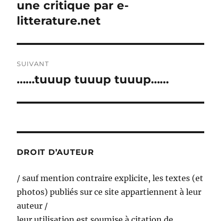
de
une critique par e-
Publication
précédente :
litterature.net
l’article
SUIVANT
……tuuup tuuup tuuup……
Publication
suivante :
DROIT D’AUTEUR
/ sauf mention contraire explicite, les textes (et
photos) publiés sur ce site appartiennent à leur
auteur /
leur utilisation est soumise à citation de