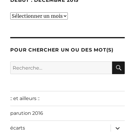
DÉBUT : DÉCEMBRE 2015
début
:
décembre
2015
POUR CHERCHER UN OU DES MOT(S)
RE
Recherche
pour :
:: et ailleurs ::
parution 2016
ouvrir
écarts
le