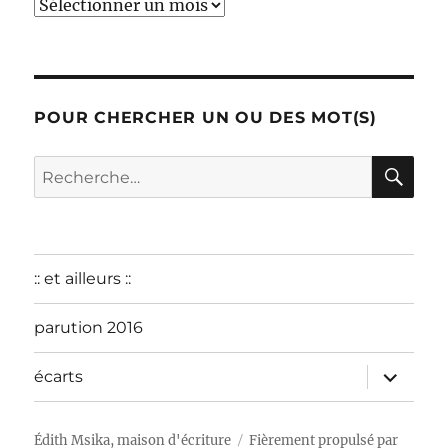
début
:
décembre
2015
POUR CHERCHER UN OU DES MOT(S)
RE
Recherche
pour :
:: et ailleurs ::
parution 2016
ouvrir
écarts
le
sous-
menu
Édith Msika, maison d'écriture
Fièrement propulsé par