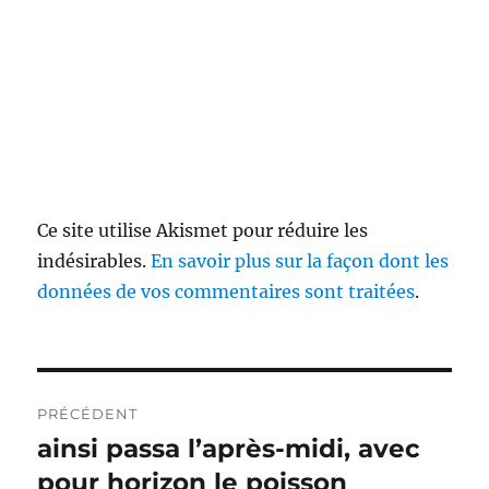
Ce site utilise Akismet pour réduire les
indésirables.
En savoir plus sur la façon dont les
données de vos commentaires sont traitées
.
Navigation
PRÉCÉDENT
de
ainsi passa l’après-midi, avec
Publication
précédente :
pour horizon le poisson
l’article