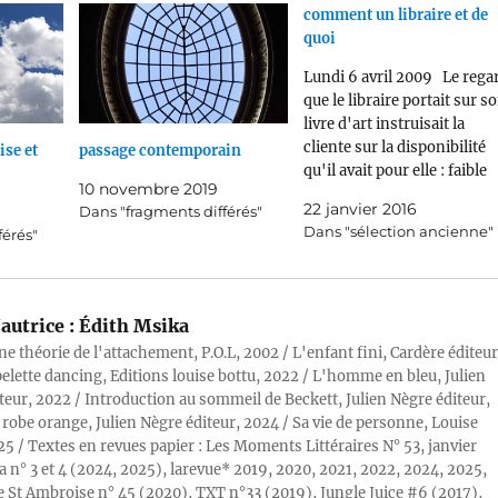
comment un libraire et de
quoi
Lundi 6 avril 2009 Le rega
que le libraire portait sur s
livre d'art instruisait la
cliente sur la disponibilité
ise et
passage contemporain
qu'il avait pour elle : faible
10 novembre 2019
sauf cas de question
22 janvier 2016
Dans "fragments différés"
brûlante. Mais la cliente ne
Dans "sélection ancienne"
férés"
voulait pas tant savoir
réellement quelque chose
que feindre de poser des
questions sur…
autrice :
Édith Msika
ne théorie de l'attachement, P.O.L, 2002 / L'enfant fini, Cardère éditeur
pelette dancing, Editions louise bottu, 2022 / L'homme en bleu, Julien
teur, 2022 / Introduction au sommeil de Beckett, Julien Nègre éditeur,
 robe orange, Julien Nègre éditeur, 2024 / Sa vie de personne, Louise
25 / Textes en revues papier : Les Moments Littéraires N° 53, janvier
a n° 3 et 4 (2024, 2025), larevue* 2019, 2020, 2021, 2022, 2024, 2025,
 St Ambroise n° 45 (2020), TXT n°33 (2019), Jungle Juice #6 (2017),