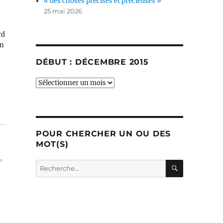
« des choses précises et précieuses »
25 mai 2026
rd
on
DÉBUT : DÉCEMBRE 2015
début
:
décembre
2015
POUR CHERCHER UN OU DES
MOT(S)
,
RECHERC
Recherche
pour :