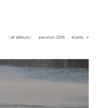
:: et ailleurs ::
parution 2016
écarts