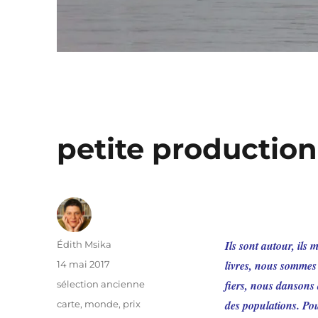
petite production
Auteur
Ils sont autour, ils
Édith Msika
Publié
livres, nous sommes
14 mai 2017
le
Catégories
fiers, nous dansons 
sélection ancienne
Étiquettes
des populations. Pou
carte
,
monde
,
prix