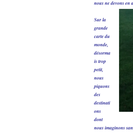
nous ne devons en au
Sur la
grande
carte du
monde,
désorma
is trop
petit,
nous
piquons
des
destinati
ons
dont
nous imaginons sans 