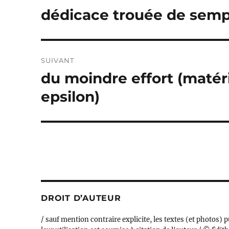
de
dédicace trouée de sempit
Publication
précédente :
l’article
SUIVANT
du moindre effort (matéri
Publication
suivante :
epsilon)
DROIT D’AUTEUR
/ sauf mention contraire explicite, les textes (et photos) p