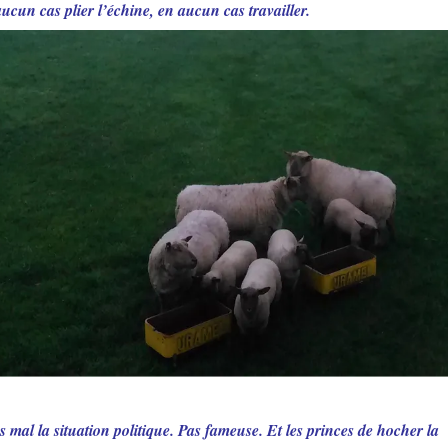
cun cas plier l’échine, en aucun cas travailler.
mal la situation politique. Pas fameuse. Et les princes de hocher la