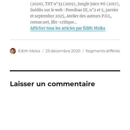
(2020), TXT n°33 (2019), Jungle Juice #6 (2017),
Inédits sur le web : Poesibao III, n°2 et 5, janvier
et septembre 2025, Atelier des auteurs P.O.L,
remue.net, libr-critique…
Afficher tous les articles par Édith Msika
Auteur
Publié
Catégories
Édith Msika
23 décembre 2020
fragments différés
le
Laisser un commentaire