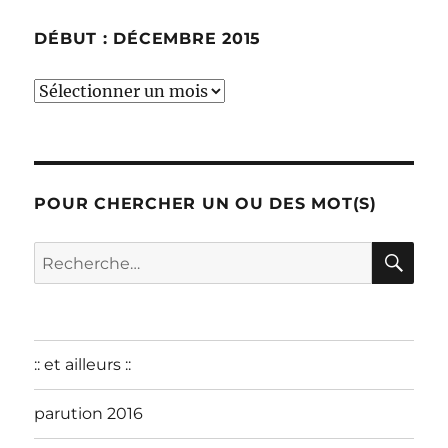
DÉBUT : DÉCEMBRE 2015
début
:
décembre
2015
POUR CHERCHER UN OU DES MOT(S)
RE
Recherche
pour :
:: et ailleurs ::
parution 2016