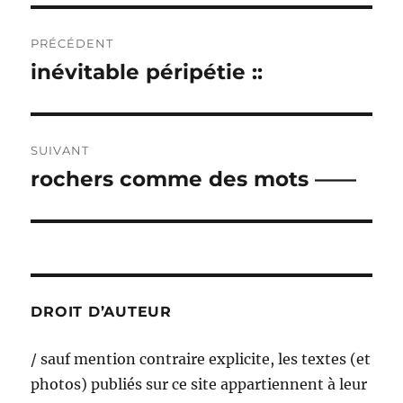
Navigation
PRÉCÉDENT
de
inévitable péripétie ::
Publication
précédente :
l’article
SUIVANT
rochers comme des mots ——
Publication
suivante :
DROIT D’AUTEUR
/ sauf mention contraire explicite, les textes (et
photos) publiés sur ce site appartiennent à leur