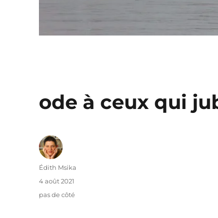
ode à ceux qui ju
Auteur
Édith Msika
Publié
4 août 2021
le
Catégories
pas de côté