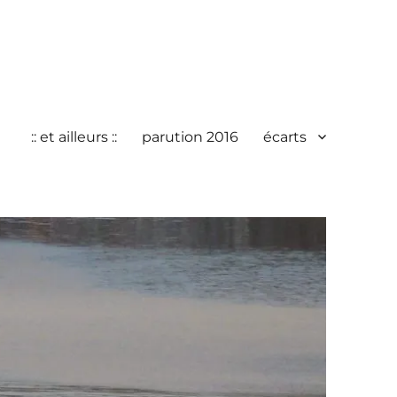
:: et ailleurs ::
parution 2016
écarts