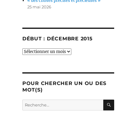
« des choses précises et précieuses »
25 mai 2026
DÉBUT : DÉCEMBRE 2015
début
:
décembre
2015
POUR CHERCHER UN OU DES
MOT(S)
RECHERC
Recherche
pour :