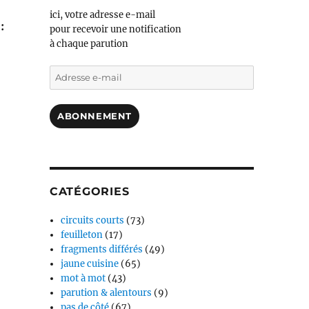
ici, votre adresse e-mail
:
pour recevoir une notification
à chaque parution
Adresse
e-
mail
ABONNEMENT
CATÉGORIES
circuits courts
(73)
feuilleton
(17)
fragments différés
(49)
jaune cuisine
(65)
mot à mot
(43)
parution & alentours
(9)
pas de côté
(67)