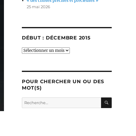
« des choses précises et précieuses »
25 mai 2026
DÉBUT : DÉCEMBRE 2015
début
:
décembre
2015
POUR CHERCHER UN OU DES
MOT(S)
RECHERC
Recherche
pour :