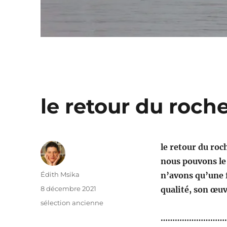
le retour du roche
le retour du ro
nous pouvons le 
Auteur
Édith Msika
n’avons qu’une f
Publié
8 décembre 2021
qualité, son œuv
le
Catégories
sélection ancienne
………………………