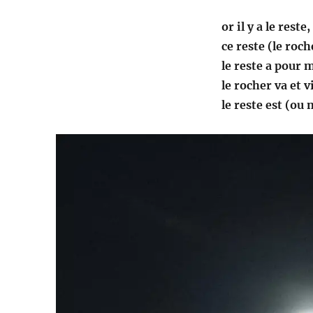
or il y a le reste,
ce reste (le roch
le reste a pour 
le rocher va et vi
le reste est (ou 