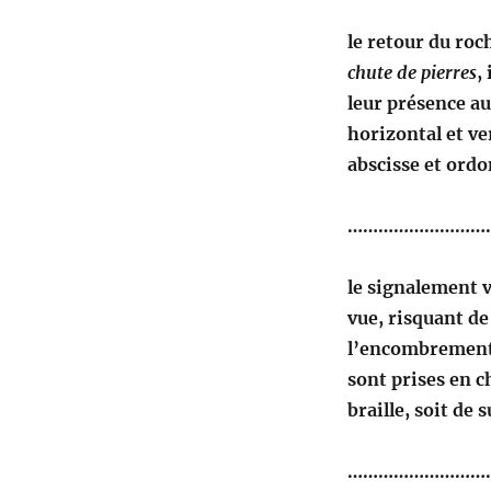
le retour du roch
chute de pierres
,
leur présence a
horizontal et ve
abscisse et ordo
………………………
le signalement v
vue, risquant de
l’encombrement 
sont prises en c
braille, soit de 
………………………