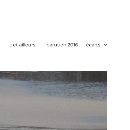
:: et ailleurs ::
parution 2016
écarts