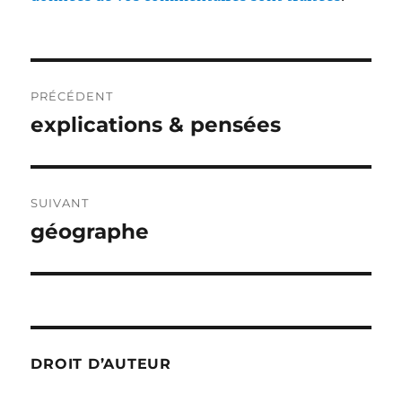
Navigation
PRÉCÉDENT
de
explications & pensées
Publication
précédente :
l’article
SUIVANT
géographe
Publication
suivante :
DROIT D’AUTEUR