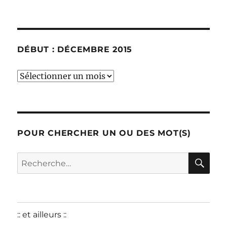
DÉBUT : DÉCEMBRE 2015
début
:
décembre
2015
POUR CHERCHER UN OU DES MOT(S)
RE
Recherche
pour :
:: et ailleurs ::