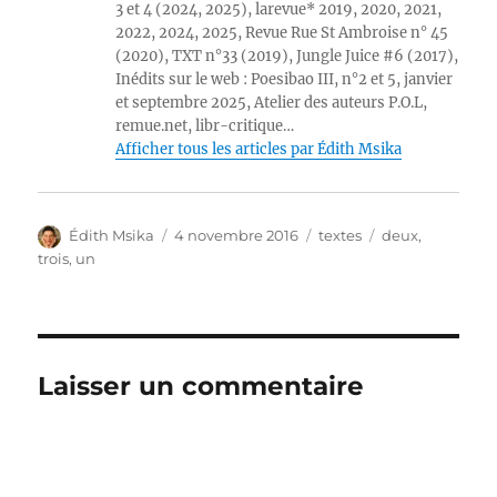
3 et 4 (2024, 2025), larevue* 2019, 2020, 2021,
2022, 2024, 2025, Revue Rue St Ambroise n° 45
(2020), TXT n°33 (2019), Jungle Juice #6 (2017),
Inédits sur le web : Poesibao III, n°2 et 5, janvier
et septembre 2025, Atelier des auteurs P.O.L,
remue.net, libr-critique…
Afficher tous les articles par Édith Msika
Auteur
Publié
Catégories
Étiquettes
Édith Msika
4 novembre 2016
textes
deux
,
le
trois
,
un
Laisser un commentaire