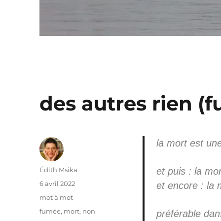
des autres rien (
la mort est un
Auteur
Édith Msika
et puis : la mo
Publié
6 avril 2022
et encore : la 
le
Catégories
mot à mot
Étiquettes
fumée
,
mort
,
non
préférable dans