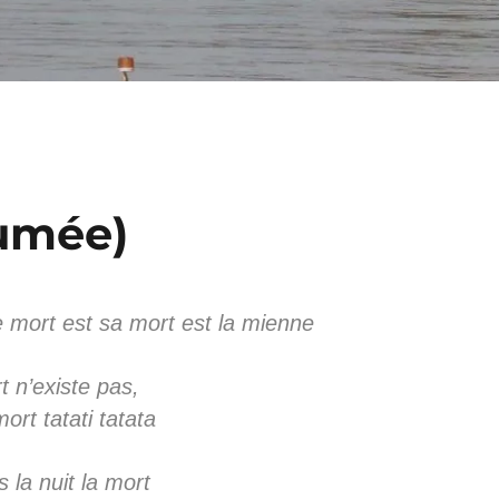
fumée)
e mort est sa mort est la mienne
rt n’existe pas,
mort tatati tatata
 la nuit la mort