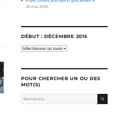
« des choses précises et précieuses »
25 mai 2026
DÉBUT : DÉCEMBRE 2015
début
:
décembre
2015
POUR CHERCHER UN OU DES
MOT(S)
RECHERC
Recherche
pour :