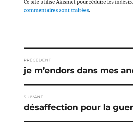
Ce site utilise Akismet pour réduire les indésir
commentaires sont traitées
.
Navigation
PRÉCÉDENT
de
je m’endors dans mes anc
Publication
précédente :
l’article
SUIVANT
désaffection pour la gue
Publication
suivante :