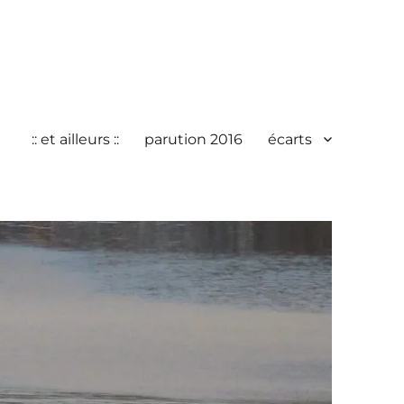
:: et ailleurs ::
parution 2016
écarts