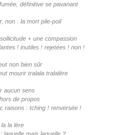
fumée, définitive se pavanant
 non : la mort pile-poil
sollicitude + une compassion
antes ! inutiles ! rejetées ! non !
ut non bien sûr
t mourir tralala tralalère
ir aucun sens
 hors de propos
 raisons : tching ! renversée !
la la lère
 : laquelle mais laquelle ?