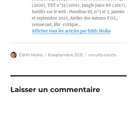
(2020), TXT n°33 (2019), Jungle Juice #6 (2017),
Inédits sur le web : Poesibao III, n°2 et 5, janvier
et septembre 2025, Atelier des auteurs P.O.L,
remue.net, libr-critique…
Afficher tous les articles par Édith Msika
Auteur
Publié
Catégories
Édith Msika
8 septembre 2021
circuits courts
le
Laisser un commentaire