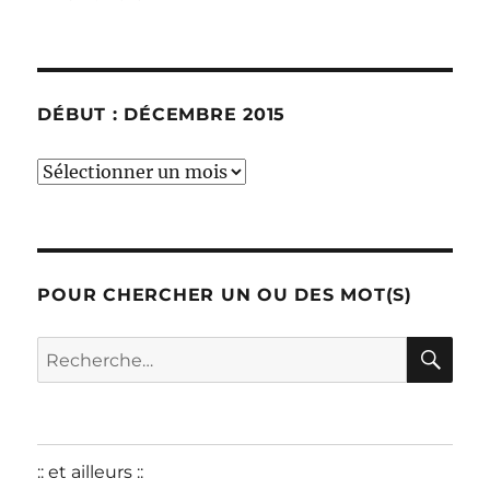
DÉBUT : DÉCEMBRE 2015
début
:
décembre
2015
POUR CHERCHER UN OU DES MOT(S)
RE
Recherche
pour :
:: et ailleurs ::