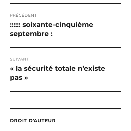
Navigation
PRÉCÉDENT
de
:::::: soixante-cinquième
Publication
précédente :
septembre :
l’article
SUIVANT
« la sécurité totale n’existe
Publication
suivante :
pas »
DROIT D’AUTEUR